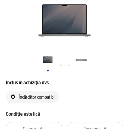
Inclus în achiziția dvs
Încărcător compatibil
Condiție estetică
Ca nou - A+
Excelent - A