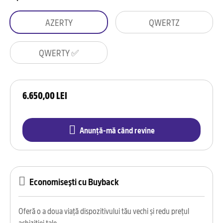
AZERTY
QWERTZ
QWERTY ✅
6.650,00 LEI
Anunță-mă când revine
Economisești cu Buyback
Oferă o a doua viață dispozitivului tău vechi și redu prețul
achiziției tale