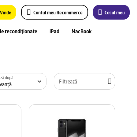
Vinde
Contul meu Recommerce
Coșul meu
le recondiționate
iPad
MacBook
ează după
Filtrează