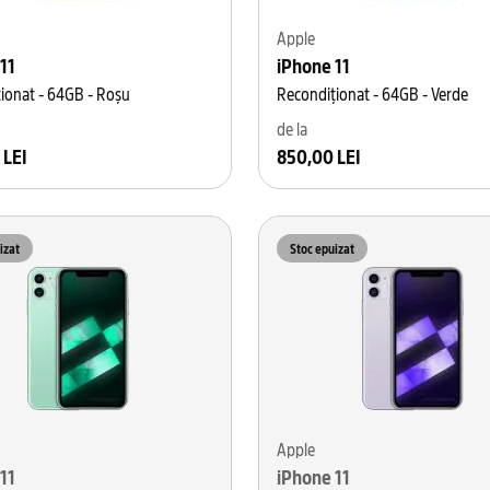
Apple
11
iPhone 11
ionat - 64GB - Roșu
Recondiționat - 64GB - Verde
de la
 LEI
850,00 LEI
izat
Stoc epuizat
Apple
11
iPhone 11