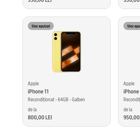
Stoc epuizat
Stoc epu
Apple
Apple
iPhone 11
iPhone 
Recondiționat - 64GB - Galben
Recondiț
de la
de la
800,00 LEI
950,00