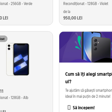
ionat - 256GB - Verde
Recondiționat - 128GB - Violet
de la
0 LEI
950,00 LEI
izat
Cum să îți alegi smart
ul?
Te ajutăm să găsești smartpho
11
ideal în mai puțin de 2 minute!
ionat - 128GB - Alb
Să începem!
 LEI