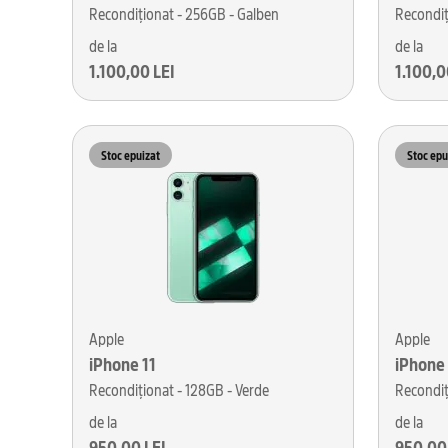
Recondiționat - 256GB - Galben
Recondiț
de la
de la
1.100,00 LEI
1.100,0
Stoc epuizat
Stoc epu
Apple
Apple
iPhone 11
iPhone 
Recondiționat - 128GB - Verde
Recondiț
de la
de la
950,00 LEI
950,00