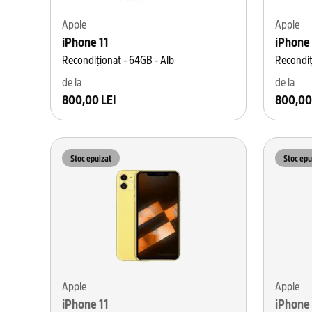
Apple
Apple
iPhone 11
iPhone 
Recondiționat - 64GB - Alb
Recondiț
de la
de la
800,00 LEI
800,00
Stoc epuizat
Stoc epu
Apple
Apple
iPhone 11
iPhone 