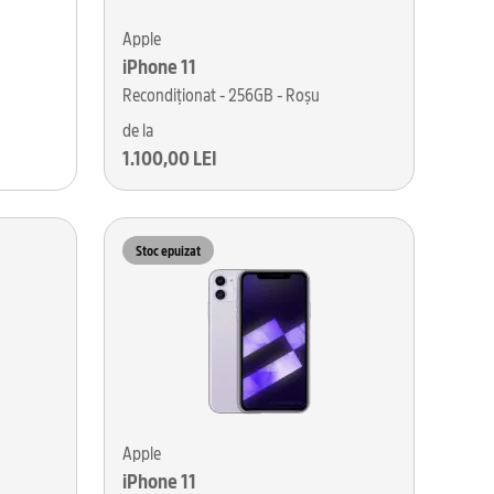
Apple
iPhone 11
Recondiționat - 256GB - Roșu
de la
1.100,00 LEI
Stoc epuizat
Apple
iPhone 11