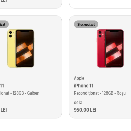
izat
Stoc epuizat
Apple
11
iPhone 11
ionat - 128GB - Galben
Recondiționat - 128GB - Roșu
de la
 LEI
950,00 LEI