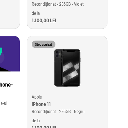
Recondiționat - 256GB - Violet
de la
1.100,00 LEI
Stoc epuizat
phone-
Apple
ne-ul
iPhone 11
Recondiționat - 256GB - Negru
de la
1.100,00 LEI