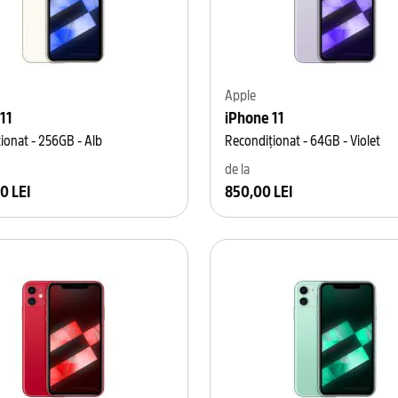
Apple
11
iPhone 11
ionat - 256GB - Alb
Recondiționat - 64GB - Violet
de la
0 LEI
850,00 LEI