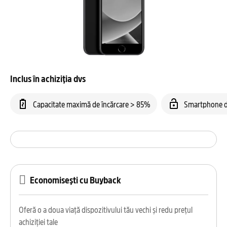
Inclus în achiziția dvs
Capacitate maximă de încărcare > 85%
Smartphone d
Economisești cu Buyback
Oferă o a doua viață dispozitivului tău vechi și redu prețul
achiziției tale