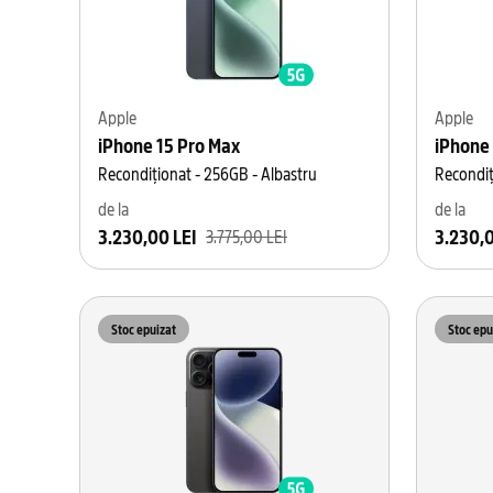
Apple
Apple
iPhone 15 Pro Max
iPhone
Recondiționat - 256GB - Albastru
Recondiț
de la
de la
3.230,00 LEI
3.230,0
3.775,00 LEI
Stoc epuizat
Stoc epu