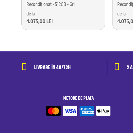
Recondiționat - 512GB - Gri
Recondiț
de la
de la
4.075,00 LEI
4.075,0
LIVRARE ÎN 48/72H
2 
METODE DE PLATĂ