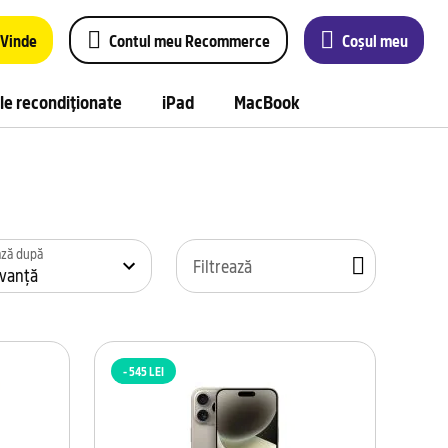
Vinde
Contul meu Recommerce
Coșul meu
le recondiționate
iPad
MacBook
ează după
Filtrează
- 545 LEI