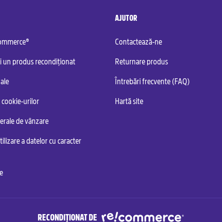
AJUTOR
commerce®
Contactează-ne
i un produs recondiționat
Returnare produs
ale
Întrebări frecvente (FAQ)
 cookie-urilor
Hartă site
nerale de vânzare
tilizare a datelor cu caracter
te
RECONDIȚIONAT DE