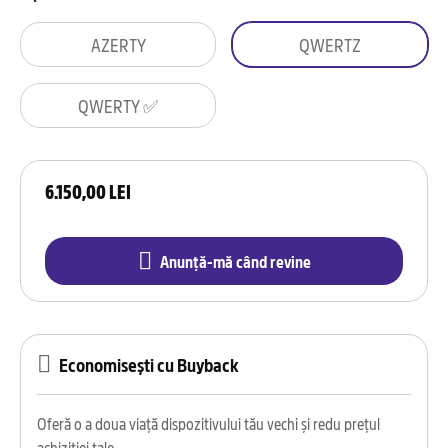
AZERTY
QWERTZ
QWERTY ✅
6.150,00 LEI
Anunță-mă când revine
Economisești cu Buyback
Oferă o a doua viață dispozitivului tău vechi și redu prețul
achiziției tale