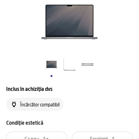
Inclus în achiziția dvs
Încărcător compatibil
Condiție estetică
Ca nou - A+
Excelent - A