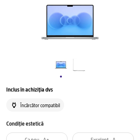
Inclus în achiziția dvs
Încărcător compatibil
Condiție estetică
Ca nou - A+
Excelent - A