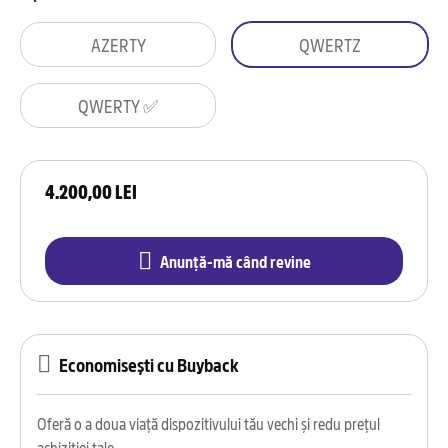
AZERTY
QWERTZ
QWERTY ✅
4.200,00 LEI
Anunță-mă când revine
Economisești cu Buyback
Oferă o a doua viață dispozitivului tău vechi și redu prețul
achiziției tale