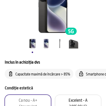
Inclus în achiziția dvs
Capacitate maximă de încărcare > 85%
Smartphone d
Condiție estetică
Ca nou - A+
Excelent - A
Stoc epuizat
3.925,00 LEI