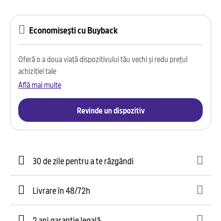
Economisești cu Buyback
Oferă o a doua viață dispozitivului tău vechi și redu prețul
achiziției tale
Află mai multe
Revinde un dispozitiv
30 de zile pentru a te răzgândi
Livrare în 48/72h
2 ani garanție legală