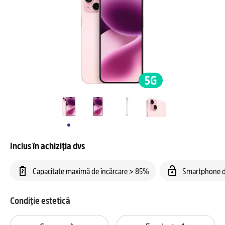
Inclus în achiziția dvs
Capacitate maximă de încărcare > 85%
Smartphone d
Condiție estetică