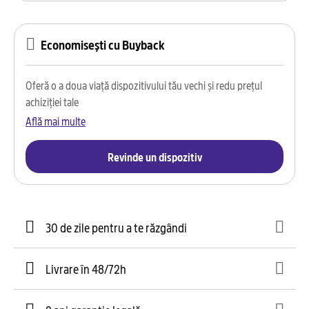
Economisești cu Buyback
Oferă o a doua viață dispozitivului tău vechi și redu prețul
achiziției tale
Află mai multe
Revinde un dispozitiv
30 de zile pentru a te răzgândi
Livrare în 48/72h