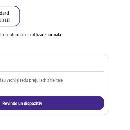
dard
00 LEI
tată, conformă cu o utilizare normală
ău vechi și redu prețul achiziției tale
Revinde un dispozitiv