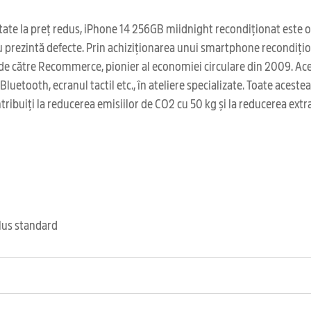
ate la preț redus, iPhone 14 256GB miidnight recondiționat este o a
nu prezintă defecte. Prin achiziționarea unui smartphone recondițion
 de către Recommerce, pionier al economiei circulare din 2009. Ace
Bluetooth, ecranul tactil etc., în ateliere specializate. Toate acest
ribuiți la reducerea emisiilor de CO2 cu 50 kg și la reducerea extr
clus standard