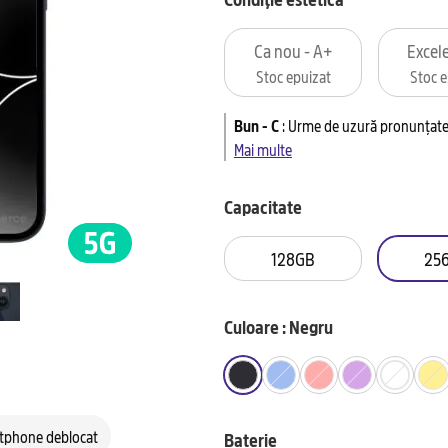
Ca nou - A+
Excele
Stoc epuizat
Stoc e
Bun - C
:
Urme de uzură pronunțate 
Mai multe
Capacitate
128GB
25
Culoare : Negru
tphone deblocat
Baterie