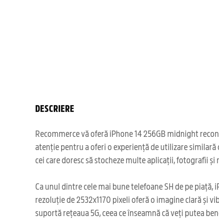
DESCRIERE
Recommerce vă oferă iPhone 14 256GB midnight recondițio
atenție pentru a oferi o experiență de utilizare simila
cei care doresc să stocheze multe aplicații, fotografii și 
Ca unul dintre cele mai bune telefoane SH de pe piață, i
rezoluție de 2532x1170 pixeli oferă o imagine clară și v
suportă rețeaua 5G, ceea ce înseamnă că veți putea benef