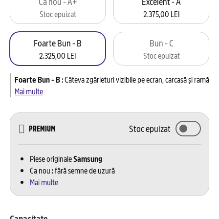
Ca nou - A+
Excelent - A
Stoc epuizat
2.375,00 LEI
Foarte Bun - B
Bun - C
2.325,00 LEI
Stoc epuizat
Foarte Bun - B
:
Câteva zgârieturi vizibile pe ecran, carcasă și ramă
Mai multe
Stoc epuizat
PREMIUM
Piese originale
Samsung
Ca nou : fără semne de uzură
Mai multe
Capacitate