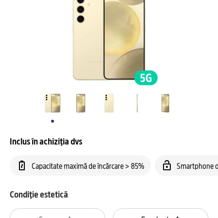
Inclus în achiziția dvs
Capacitate maximă de încărcare > 85%
Smartphone d
Condiție estetică