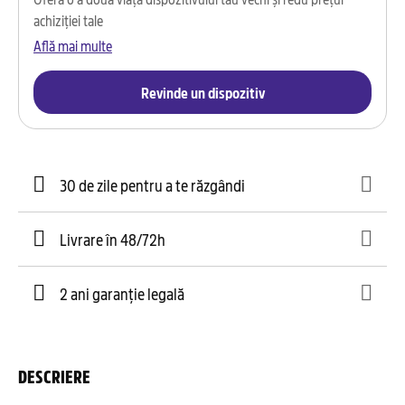
achiziției tale
Află mai multe
Revinde un dispozitiv
30 de zile pentru a te răzgândi
Livrare în 48/72h
2 ani garanție legală
DESCRIERE