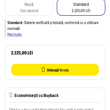
Nouă
Standard
Stoc epuizat
2.325,00 LEI
Standard
:
Baterie verificată și testată, conformă cu o utilizare
normală
Mai multe
2.325,00 LEI
Adaugă în coș
Economisești cu Buyback
Oferă o a doua viață dispozitivului tău vechi și redu prețul