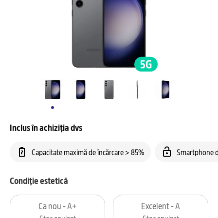
Inclus în achiziția dvs
Capacitate maximă de încărcare > 85%
Smartphone d
Condiție estetică
Ca nou - A+
Excelent - A
Stoc epuizat
Stoc epuizat