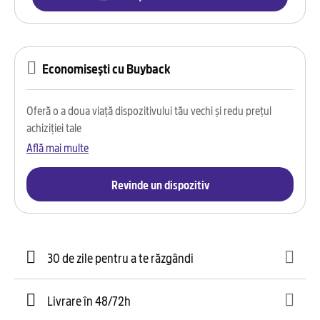
Economisești cu Buyback
Oferă o a doua viață dispozitivului tău vechi și redu prețul
achiziției tale
Află mai multe
Revinde un dispozitiv
30 de zile pentru a te răzgândi
Livrare în 48/72h