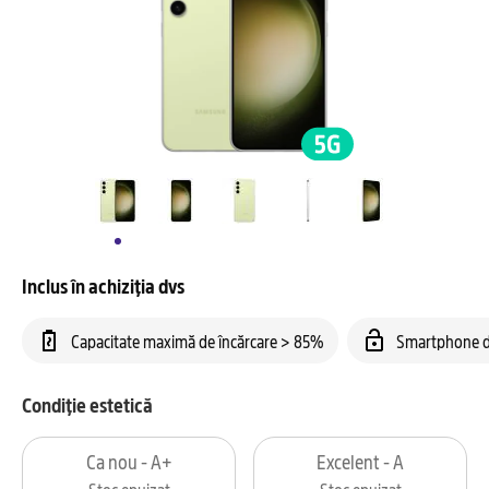
Inclus în achiziția dvs
Capacitate maximă de încărcare > 85%
Smartphone d
Condiție estetică
Ca nou - A+
Excelent - A
Stoc epuizat
Stoc epuizat