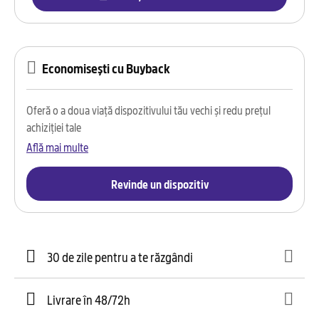
Economisești cu Buyback
Oferă o a doua viață dispozitivului tău vechi și redu prețul
achiziției tale
Află mai multe
Revinde un dispozitiv
30 de zile pentru a te răzgândi
Livrare în 48/72h