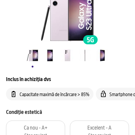
Inclus în achiziția dvs
Capacitate maximă de încărcare > 85%
Smartphone d
Condiție estetică
Ca nou - A+
Excelent - A
Stoc epuizat
Stoc epuizat