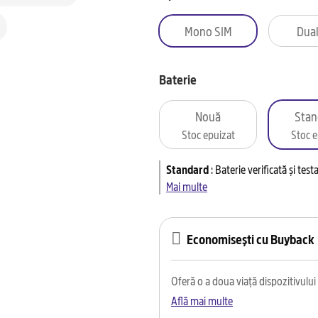
Mono SIM
Dual
Baterie
Nouă
Stan
Stoc epuizat
Stoc e
Standard
:
Baterie verificată și tes
Mai multe
Economisești cu Buyback
Oferă o a doua viață dispozitivului t
Află mai multe