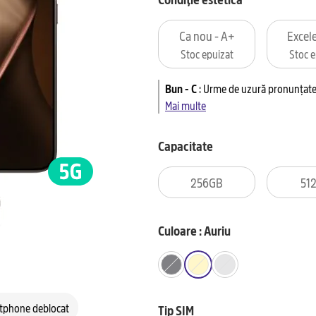
Ca nou - A+
Excele
Stoc epuizat
Stoc e
Bun - C
:
Urme de uzură pronunțate 
Mai multe
Capacitate
256GB
51
Culoare : Auriu
tphone deblocat
Tip SIM