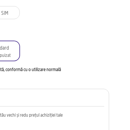
 SIM
dard
puizat
tată, conformă cu o utilizare normală
ău vechi și redu prețul achiziției tale