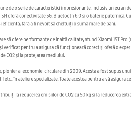
e de o serie de caracteristici impresionante, inclusiv un ecran de 
n SH oferă conectivitate 5G, Bluetooth 6.0 și o baterie puternică. 
i eficientă, fără a fi nevoit să cheltuiți o sumă mare de bani.
care să ofere performanțe de înaltă calitate, atunci Xiaomi 15T Pro
și verificat pentru a asigura că funcționează corect și oferă o exper
 de CO2 și la protejarea mediului.
 pionier al economiei circulare din 2009. Acesta a fost supus unu
il etc., în ateliere specializate. Toate acestea pentru a vă asigura 
ribuiți la reducerea emisiilor de CO2 cu 50 kg și la reducerea extr