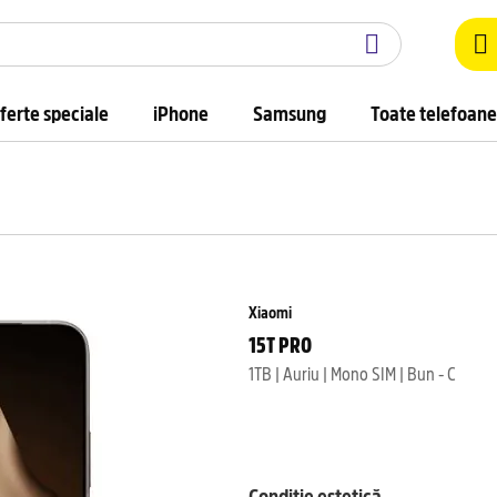
ferte speciale
iPhone
Samsung
Toate telefoane
Xiaomi
15T PRO
1TB | Auriu | Mono SIM | Bun - C
Condiție estetică