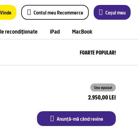
Vinde
Contul meu Recommerce
Coșul meu
le recondiționate
iPad
MacBook
FOARTE POPULAR!
Anu
m
câ
rev
Stoc epuizat
2.950,00 LEI
Anunță-mă când revine