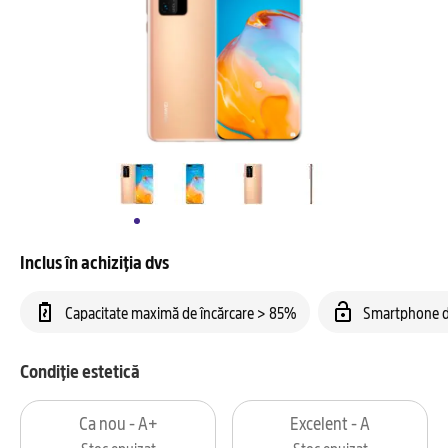
Inclus în achiziția dvs
Capacitate maximă de încărcare > 85%
Smartphone d
Condiție estetică
Ca nou - A+
Excelent - A
Stoc epuizat
Stoc epuizat