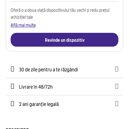
Oferă o a doua viață dispozitivului tău vechi și redu prețul
achiziției tale
Află mai multe
Revinde un dispozitiv
30 de zile pentru a te răzgândi
Livrare în 48/72h
2 ani garanție legală