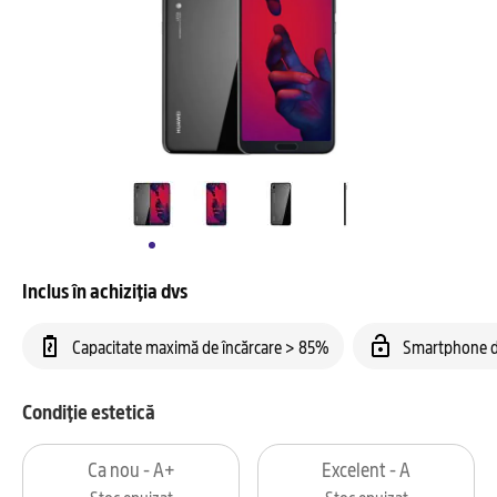
Inclus în achiziția dvs
Capacitate maximă de încărcare > 85%
Smartphone d
Condiție estetică
Ca nou - A+
Excelent - A
Stoc epuizat
Stoc epuizat