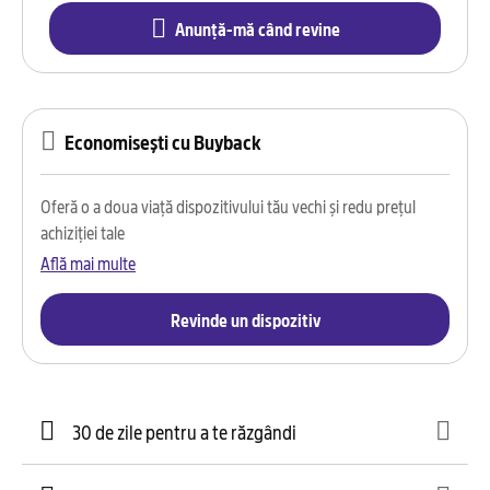
Anunță-mă când revine
Economisești cu Buyback
Oferă o a doua viață dispozitivului tău vechi și redu prețul
achiziției tale
Află mai multe
Revinde un dispozitiv
30 de zile pentru a te răzgândi