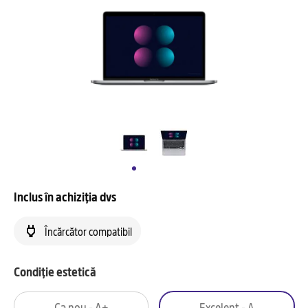
Inclus în achiziția dvs
Încărcător compatibil
Condiție estetică
Ca nou - A+
Excelent - A