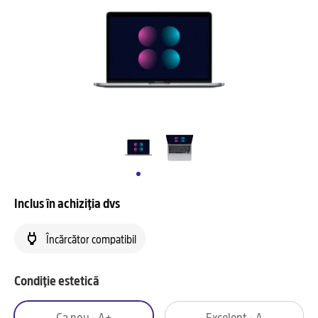
Inclus în achiziția dvs
Încărcător compatibil
Condiție estetică
Ca nou - A+
Excelent - A