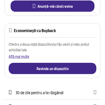
Anunță-mă când revine
Economisești cu Buyback
Oferă o a doua viață dispozitivului tău vechi și redu prețul
achiziției tale
Află mai multe
Revinde un dispozitiv
30 de zile pentru a te răzgândi