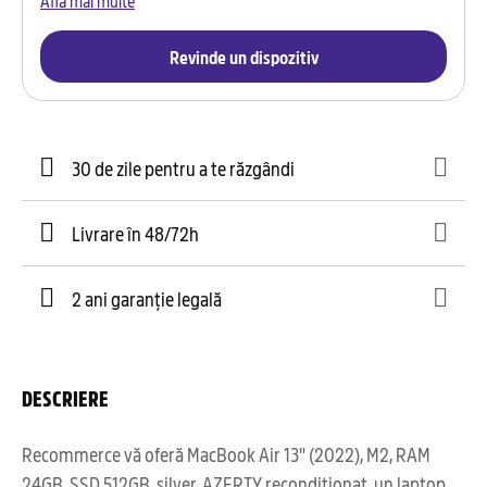
Revinde un dispozitiv
30 de zile pentru a te răzgândi
Livrare în 48/72h
2 ani garanție legală
DESCRIERE
Recommerce vă oferă MacBook Air 13" (2022), M2, RAM
24GB, SSD 512GB, silver, AZERTY recondiționat, un laptop