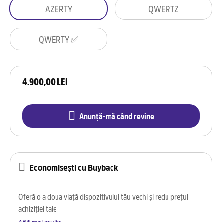
AZERTY
QWERTZ
QWERTY ✅
4.900,00 LEI
Anunță-mă când revine
Economisești cu Buyback
Oferă o a doua viață dispozitivului tău vechi și redu prețul
achiziției tale
Află mai multe