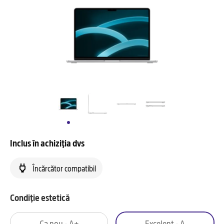
Inclus în achiziția dvs
Încărcător compatibil
Condiție estetică
Ca nou - A+
Excelent - A