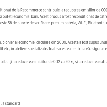
diționat de la Recommerce contribuie la reducerea emisiilor de CO2
și puteți economisi bani. Acest produs a fost reconditionat de căt
te 56 de puncte de verificare, precum bateria, Wi-Fi, Bluetooth, ecr
 pionier al economiei circulare din 2009. Acesta a fost supus unu
il etc., în ateliere specializate. Toate acestea pentru a vă asigura 
ribuiți la reducerea emisiilor de CO2 cu 50 kg și la reducerea extr
clus standard