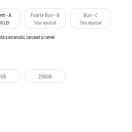
nt - A
Foarte Bun - B
Bun - C
0 LEI
Stoc epuizat
Stoc epuizat
tă a ecranului, carcasei și ramei
8GB
256GB