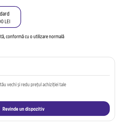
dard
0 LEI
tată, conformă cu o utilizare normală
ău vechi și redu prețul achiziției tale
Revinde un dispozitiv