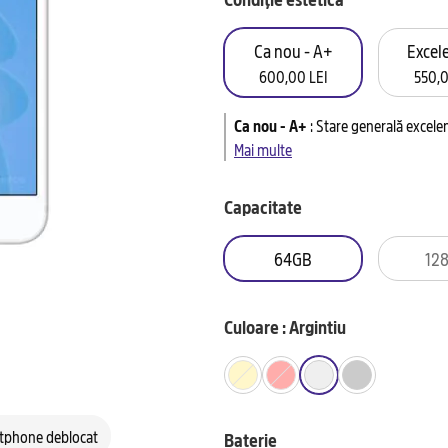
Ca nou - A+
Excele
600,00 LEI
550,0
Ca nou - A+
:
Stare generală excelen
Mai multe
Capacitate
64GB
12
Culoare : Argintiu
tphone deblocat
Baterie