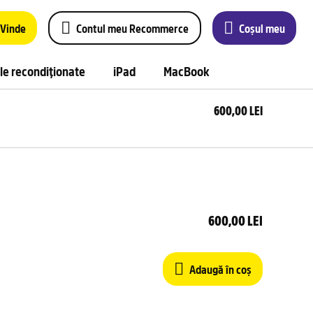
Vinde
Contul meu Recommerce
Coșul meu
le recondiționate
iPad
MacBook
600,00 LEI
Ada
în 
600,00 LEI
Adaugă în coș