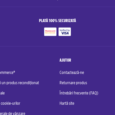
PLATĂ 100% SECURIZATĂ
AJUTOR
commerce®
Contactează-ne
i un produs recondiționat
Returnare produs
ale
Întrebări frecvente (FAQ)
 cookie-urilor
Hartă site
nerale de vânzare