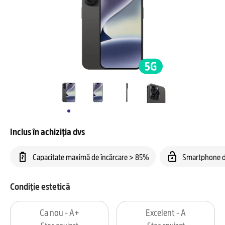
Inclus în achiziția dvs
Capacitate maximă de încărcare > 85%
Smartphone d
Condiție estetică
Ca nou - A+
Excelent - A
Stoc epuizat
Stoc epuizat