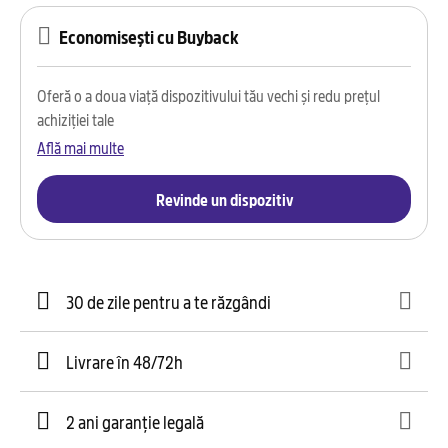
Economisești cu Buyback
Oferă o a doua viață dispozitivului tău vechi și redu prețul
achiziției tale
Află mai multe
Revinde un dispozitiv
30 de zile pentru a te răzgândi
Livrare în 48/72h
2 ani garanție legală