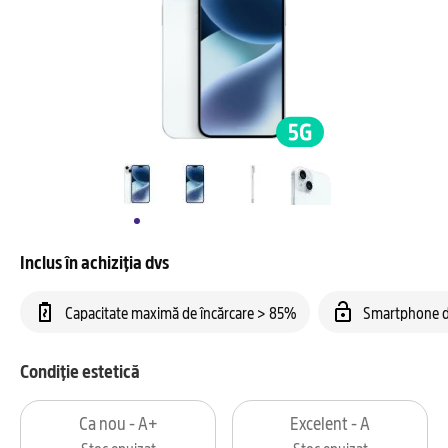
Inclus în achiziția dvs
Capacitate maximă de încărcare > 85%
Smartphone d
Condiție estetică
Ca nou - A+
Excelent - A
Stoc epuizat
Stoc epuizat