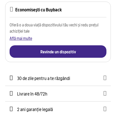
Economisești cu Buyback
Oferă o a doua viață dispozitivului tău vechi și redu prețul
achiziției tale
Află mai multe
Revinde un dispozitiv
30 de zile pentru a te răzgândi
Livrare în 48/72h
2 ani garanție legală