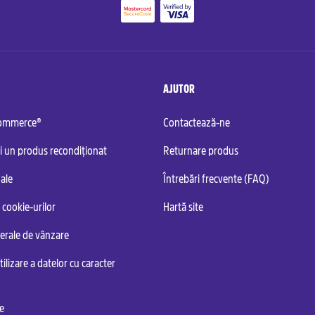
AJUTOR
commerce®
Contactează-ne
i un produs recondiționat
Returnare produs
ale
Întrebări frecvente (FAQ)
 cookie-urilor
Hartă site
nerale de vânzare
tilizare a datelor cu caracter
te