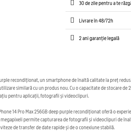
30 de zile pentru a te răz
Livrare în 48/72h
2 ani garanție legală
 recondiționat, un smartphone de înaltă calitate la preț redus. Ace
 utilizare similară cu un produs nou. Cu o capacitate de stocare d
iu pentru aplicații, fotografii și videoclipuri.
iPhone 14 Pro Max 256GB deep purple recondiționat oferă o experien
e megapixeli permite capturarea de fotografii și videoclipuri de îna
viteze de transfer de date rapide și de o conexiune stabilă.