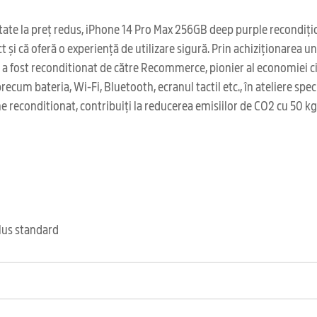
tate la preț redus, iPhone 14 Pro Max 256GB deep purple recondițion
ct și că oferă o experiență de utilizare sigură. Prin achiziționarea
s a fost reconditionat de către Recommerce, pionier al economiei c
ecum bateria, Wi-Fi, Bluetooth, ecranul tactil etc., în ateliere spe
 reconditionat, contribuiți la reducerea emisiilor de CO2 cu 50 kg 
clus standard