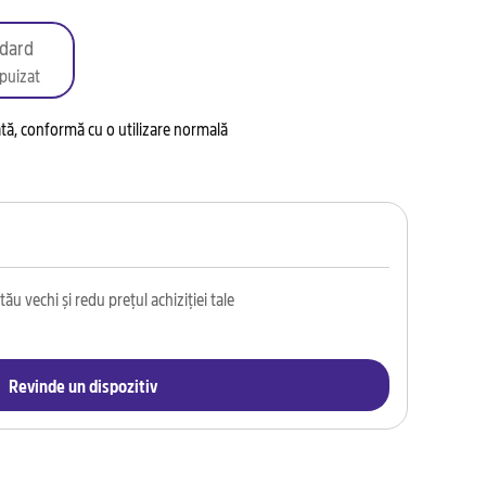
dard
puizat
tată, conformă cu o utilizare normală
ău vechi și redu prețul achiziției tale
Revinde un dispozitiv