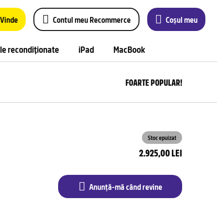
Vinde
Contul meu Recommerce
Coșul meu
le recondiționate
iPad
MacBook
FOARTE POPULAR!
Anu
m
câ
rev
Stoc epuizat
2.925,00 LEI
Anunță-mă când revine