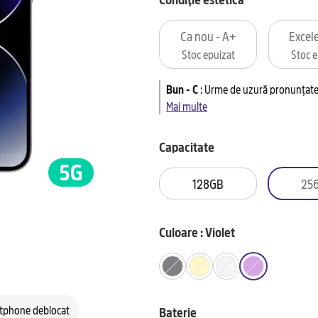
Ca nou - A+
Excele
Stoc epuizat
Stoc e
Bun - C
:
Urme de uzură pronunțate 
Mai multe
Capacitate
128GB
25
Culoare : Violet
tphone deblocat
Baterie