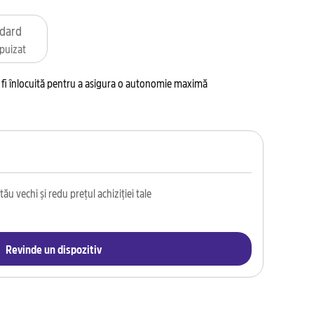
dard
puizat
va fi înlocuită pentru a asigura o autonomie maximă
ău vechi și redu prețul achiziției tale
Revinde un dispozitiv