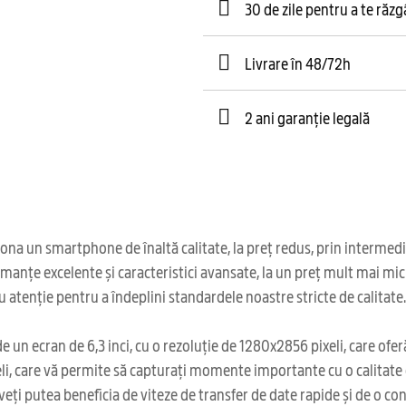
30 de zile pentru a te răz
Livrare în 48/72h
2 ani garanție legală
ona un smartphone de înaltă calitate, la preț redus, prin intermed
manțe excelente și caracteristici avansate, la un preț mult mai mi
 cu atenție pentru a îndeplini standardele noastre stricte de calitate.
un ecran de 6,3 inci, cu o rezoluție de 1280x2856 pixeli, care ofe
i, care vă permite să capturați momente importante cu o calitate 
ți putea beneficia de viteze de transfer de date rapide și de o con