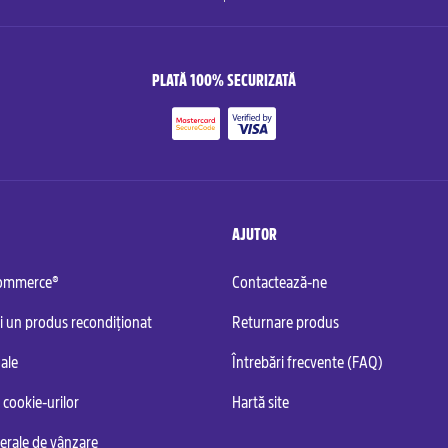
PLATĂ 100% SECURIZATĂ
AJUTOR
commerce®
Contactează-ne
i un produs recondiționat
Returnare produs
ale
Întrebări frecvente (FAQ)
 cookie-urilor
Hartă site
nerale de vânzare