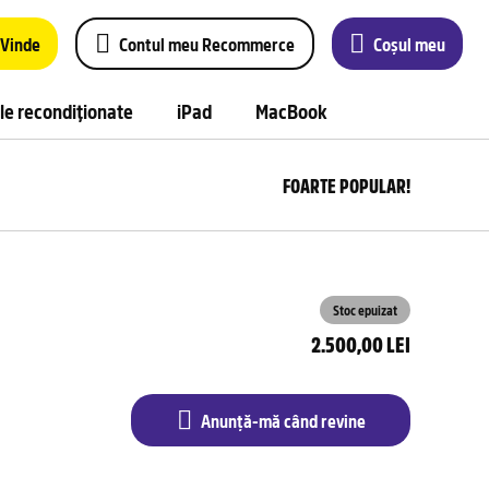
Vinde
Contul meu Recommerce
Coșul meu
le recondiționate
iPad
MacBook
FOARTE POPULAR!
Anu
m
câ
rev
Stoc epuizat
2.500,00 LEI
Anunță-mă când revine