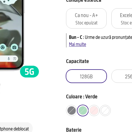
Ca nou - A+
Excele
Stoc epuizat
Stoc e
Bun - C
:
Urme de uzură pronunțate 
Mai multe
Capacitate
128GB
25
Culoare : Verde
tphone deblocat
Baterie