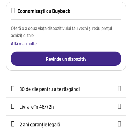
Economisești cu Buyback
Oferă o a doua viață dispozitivului tău vechi și redu prețul
achiziției tale
Află mai multe
Revinde un dispozitiv
30 de zile pentru a te răzgândi
Livrare în 48/72h
2 ani garanție legală