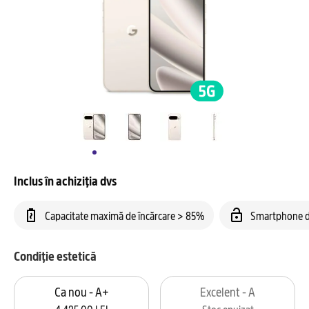
Inclus în achiziția dvs
Capacitate maximă de încărcare > 85%
Smartphone d
Condiție estetică
Ca nou - A+
Excelent - A
4.425,00 LEI
Stoc epuizat