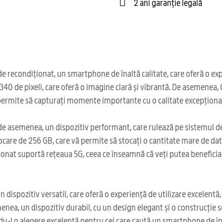
2 ani garanție legală
econdiționat, un smartphone de înaltă calitate, care oferă o exper
2340 de pixeli, care oferă o imagine clară și vibrantă. De asemene
permite să capturați momente importante cu o calitate excepționa
e asemenea, un dispozitiv performant, care rulează pe sistemul de 
care de 256 GB, care vă permite să stocați o cantitate mare de date, 
nat suportă rețeaua 5G, ceea ce înseamnă că veți putea beneficia d
ispozitiv versatil, care oferă o experiență de utilizare excelentă, at
semenea, un dispozitiv durabil, cu un design elegant și o construcți
-l o alegere excelentă pentru cei care caută un smartphone de înalt