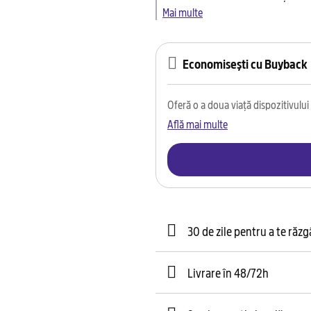
Mai multe
Economisești cu Buyback
Oferă o a doua viață dispozitivului t
Află mai multe
30 de zile pentru a te răz
Livrare în 48/72h