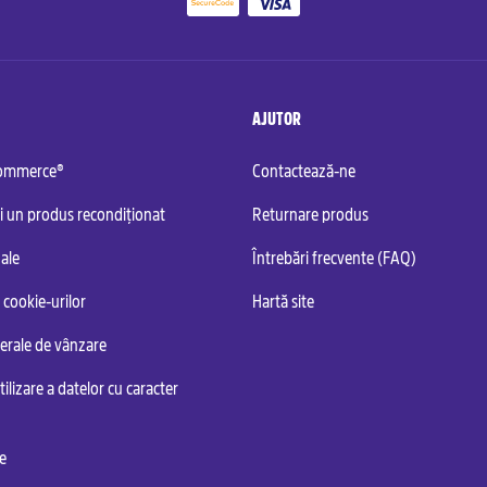
AJUTOR
commerce®
Contactează-ne
i un produs recondiționat
Returnare produs
ale
Întrebări frecvente (FAQ)
 cookie-urilor
Hartă site
nerale de vânzare
tilizare a datelor cu caracter
te