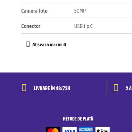
Cameră foto
50MP
Conector
USB tip C
LIVRARE ÎN 48/72H
2 
METODE DE PLATĂ