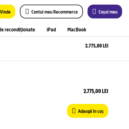
Vinde
Contul meu Recommerce
Coșul meu
le recondiționate
iPad
MacBook
2.775,00 LEI
Ada
în 
2.775,00 LEI
Adaugă în coș