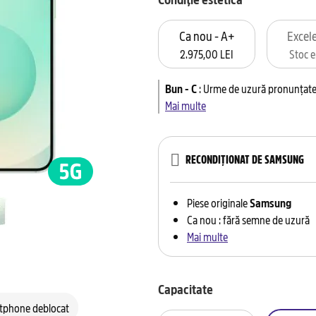
Ca nou - A+
Excele
2.975,00 LEI
Stoc e
Bun - C
:
Urme de uzură pronunțate 
Mai multe
RECONDIȚIONAT DE SAMSUNG
Piese originale
Samsung
Ca nou : fără semne de uzură
Mai multe
Capacitate
tphone deblocat