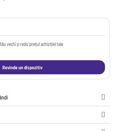
ău vechi și redu prețul achiziției tale
Revinde un dispozitiv
gândi