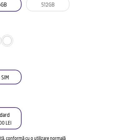
6GB
512GB
 SIM
dard
00 LEI
tată, conformă cu o utilizare normală