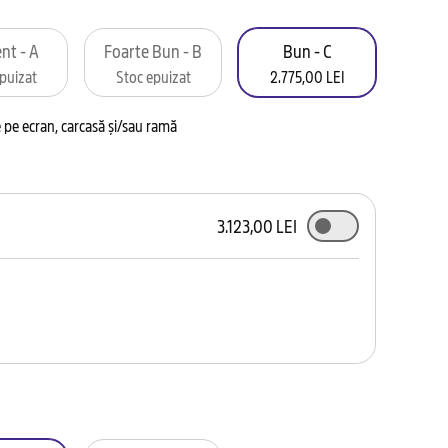
nt - A
Foarte Bun - B
Bun - C
puizat
Stoc epuizat
2.775,00 LEI
pe ecran, carcasă și/sau ramă
3.123,00 LEI