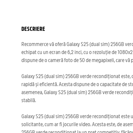
DESCRIERE
Recommerce vă oferă Galaxy S25 (dual sim) 256GB verde r
echipat cu un ecran de 6,2 inci, cu o rezoluție de 1080x
dispune de o cameră foto de 50 de megapixeli, care vă 
Galaxy S25 (dual sim) 256GB verde recondiționat este, d
rapidă și eficientă. Acesta dispune de o capacitate de sto
asemenea, Galaxy S25 (dual sim) 256GB verde recondițio
stabilă.
Galaxy S25 (dual sim) 256GB verde recondiționat este un d
solicitante, cum ar fi jocurile video. Acesta este, de a
256GB verde recondiționat la un preț competitiv, făcându