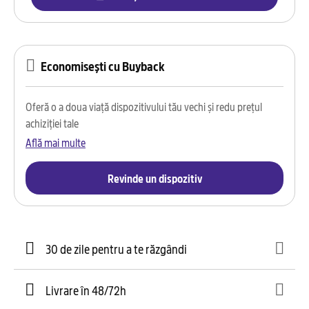
Economisești cu Buyback
Oferă o a doua viață dispozitivului tău vechi și redu prețul
achiziției tale
Află mai multe
Revinde un dispozitiv
30 de zile pentru a te răzgândi
Livrare în 48/72h