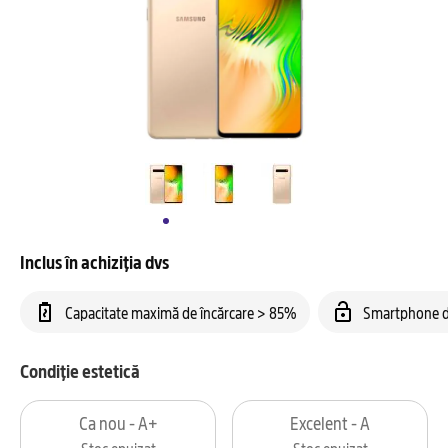
Inclus în achiziția dvs
Capacitate maximă de încărcare > 85%
Smartphone d
Condiție estetică
Ca nou - A+
Excelent - A
Stoc epuizat
Stoc epuizat