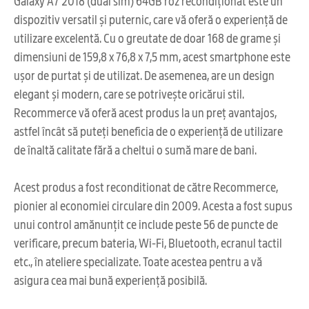
Galaxy A7 2018 (dual sim) 64GB roz recondiționat este un
dispozitiv versatil și puternic, care vă oferă o experiență de
utilizare excelentă. Cu o greutate de doar 168 de grame și
dimensiuni de 159,8 x 76,8 x 7,5 mm, acest smartphone este
ușor de purtat și de utilizat. De asemenea, are un design
elegant și modern, care se potrivește oricărui stil.
Recommerce vă oferă acest produs la un preț avantajos,
astfel încât să puteți beneficia de o experiență de utilizare
de înaltă calitate fără a cheltui o sumă mare de bani.
Acest produs a fost reconditionat de către Recommerce,
pionier al economiei circulare din 2009. Acesta a fost supus
unui control amănunțit ce include peste 56 de puncte de
verificare, precum bateria, Wi-Fi, Bluetooth, ecranul tactil
etc., în ateliere specializate. Toate acestea pentru a vă
asigura cea mai bună experiență posibilă.