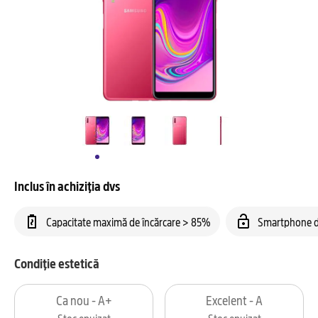
Inclus în achiziția dvs
Capacitate maximă de încărcare > 85%
Smartphone d
Condiție estetică
Ca nou - A+
Excelent - A
Stoc epuizat
Stoc epuizat