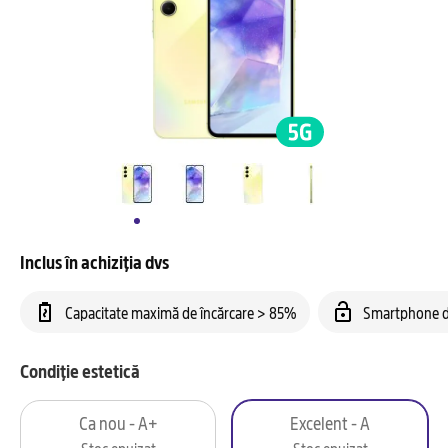
Inclus în achiziția dvs
Capacitate maximă de încărcare > 85%
Smartphone d
Condiție estetică
Ca nou - A+
Excelent - A
Stoc epuizat
Stoc epuizat