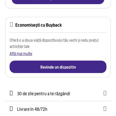
Economisești cu Buyback
Oferă o a doua viață dispozitivului tău vechi și redu prețul
achiziției tale
Află mai multe
Revinde un dispozitiv
30 de zile pentru a te răzgândi
Livrare în 48/72h