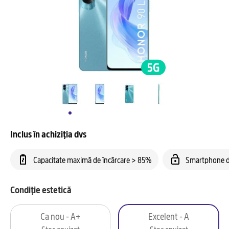
Inclus în achiziția dvs
Capacitate maximă de încărcare > 85%
Smartphone d
Condiție estetică
Ca nou - A+
Excelent - A
Stoc epuizat
Stoc epuizat