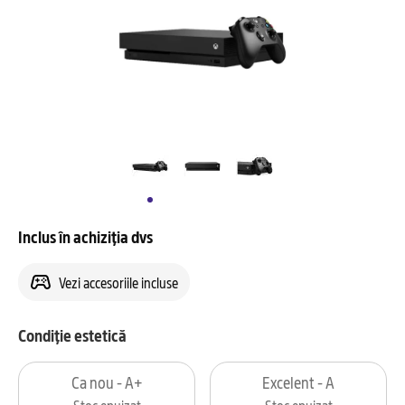
Inclus în achiziția dvs
Vezi accesoriile incluse
Condiție estetică
Ca nou - A+
Excelent - A
Stoc epuizat
Stoc epuizat