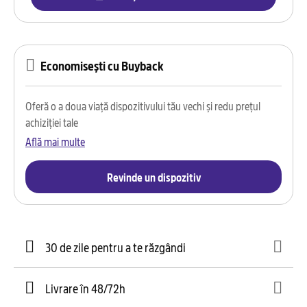
Economisești cu Buyback
Oferă o a doua viață dispozitivului tău vechi și redu prețul
achiziției tale
Află mai multe
Revinde un dispozitiv
30 de zile pentru a te răzgândi
Livrare în 48/72h