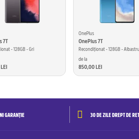
OnePlus
s 7T
OnePlus 7T
ionat - 128GB - Gri
Recondiționat - 128GB - Albastr
de la
 LEI
850,00 LEI
ANI GARANȚIE
30 DE ZILE DREPT DE RE