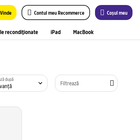
Vinde
Contul meu Recommerce
Coșul meu
le recondiționate
iPad
MacBook
ează după
Filtrează