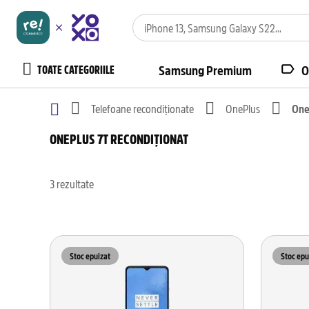
TOATE CATEGORIILE
Samsung Premium
O
Telefoane recondiționate
OnePlus
One
ONEPLUS 7T RECONDIȚIONAT
3
rezultate
Stoc epuizat
Stoc epu