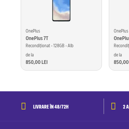
OnePlus
OnePlus
OnePlus 7T
OnePlu
Recondiționat - 128GB - Alb
Recondiț
de la
de la
850,00 LEI
850,00
LIVRARE ÎN 48/72H
2 