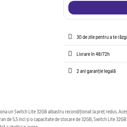
30 de zile pentru a te răz
Livrare în 48/72h
2 ani garanție legală
na un Switch Lite 32GB albastru recondiționat la preț redus. Acest 
an de 5,5 inci și o capacitate de stocare de 32GB, Switch Lite 32G
ără a cheltui o avere.