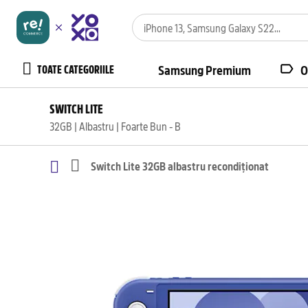
TOATE CATEGORIILE
Samsung Premium
O
SWITCH LITE
32GB | Albastru | Foarte Bun - B
Switch Lite 32GB albastru recondiționat