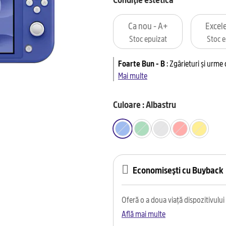
Ca nou - A+
Excele
Stoc epuizat
Stoc e
Foarte Bun - B
:
Zgârieturi și urme
Mai multe
Culoare : Albastru
Economisești cu Buyback
Oferă o a doua viață dispozitivului t
Află mai multe