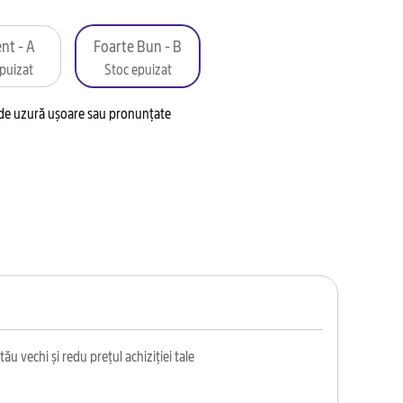
nt - A
Foarte Bun - B
puizat
Stoc epuizat
 de uzură ușoare sau pronunțate
ău vechi și redu prețul achiziției tale