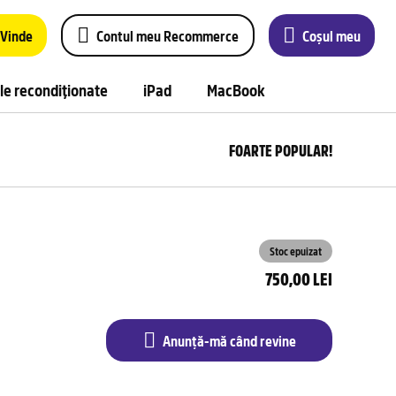
Vinde
Contul meu Recommerce
Coșul meu
le recondiționate
iPad
MacBook
FOARTE POPULAR!
Anu
m
câ
rev
Stoc epuizat
750,00 LEI
Anunță-mă când revine