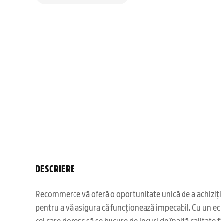
DESCRIERE
Recommerce vă oferă o oportunitate unică de a achizițio
pentru a vă asigura că funcționează impecabil. Cu un ecr
cei care doresc să se bucure de jocuri de înaltă calitate f