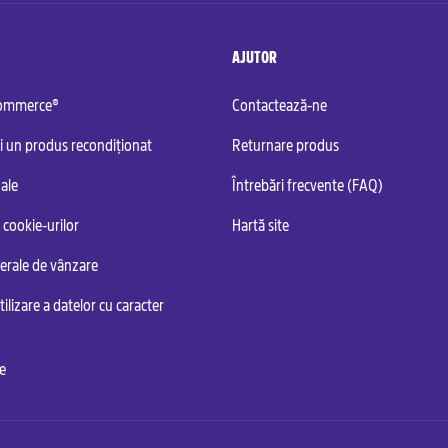
AJUTOR
commerce®
Contactează-ne
i un produs recondiționat
Returnare produs
ale
Întrebări frecvente (FAQ)
 cookie-urilor
Hartă site
nerale de vânzare
tilizare a datelor cu caracter
te