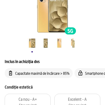
Inclus în achiziția dvs
Capacitate maximă de încărcare > 85%
Smartphone d
Condiție estetică
Ca nou - A+
Excelent - A
Stoc epuizat
Stoc epuizat