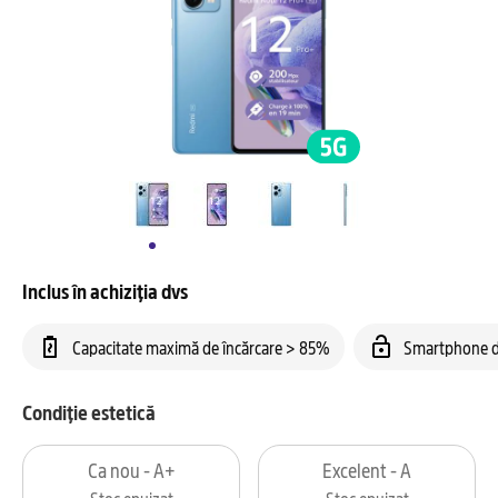
Inclus în achiziția dvs
Capacitate maximă de încărcare > 85%
Smartphone d
Condiție estetică
Ca nou - A+
Excelent - A
Stoc epuizat
Stoc epuizat