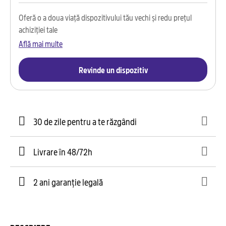
Oferă o a doua viață dispozitivului tău vechi și redu prețul
achiziției tale
Află mai multe
Revinde un dispozitiv
30 de zile pentru a te răzgândi
Livrare în 48/72h
2 ani garanție legală