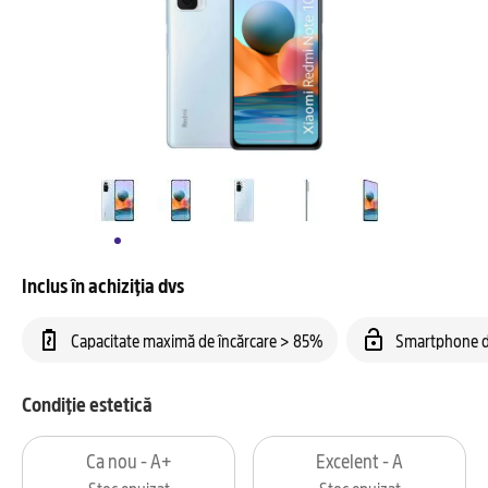
Inclus în achiziția dvs
Capacitate maximă de încărcare > 85%
Smartphone d
Condiție estetică
Ca nou - A+
Excelent - A
Stoc epuizat
Stoc epuizat