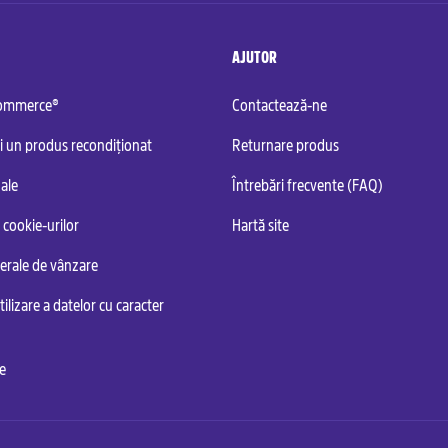
AJUTOR
commerce®
Contactează-ne
i un produs recondiționat
Returnare produs
ale
Întrebări frecvente (FAQ)
 cookie-urilor
Hartă site
nerale de vânzare
tilizare a datelor cu caracter
te