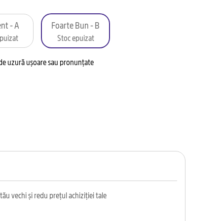
nt - A
Foarte Bun - B
puizat
Stoc epuizat
 de uzură ușoare sau pronunțate
ău vechi și redu prețul achiziției tale