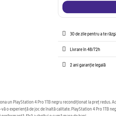
30 de zile pentru a te răz
Livrare în 48/72h
2 ani garanție legală
na un PlayStation 4 Pro 1TB negru recondiționat la preț redus. Ace
vă o experiență de joc de înaltă calitate. PlayStation 4 Pro 1TB ne
tă performanță, fără a cheltui o sumă mare de bani.