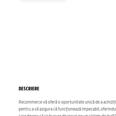
DESCRIERE
Recommerce vă oferă o oportunitate unică de a achizițio
pentru a vă asigura că funcționează impecabil, oferindu-
care doresc să se bucure de jocuri pe un sistem de înal