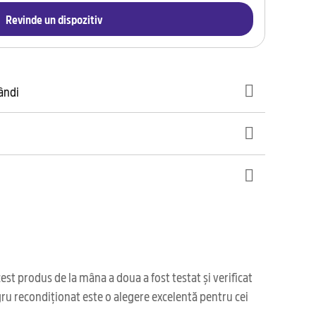
Revinde un dispozitiv
gândi
st produs de la mâna a doua a fost testat și verificat
gru recondiționat este o alegere excelentă pentru cei