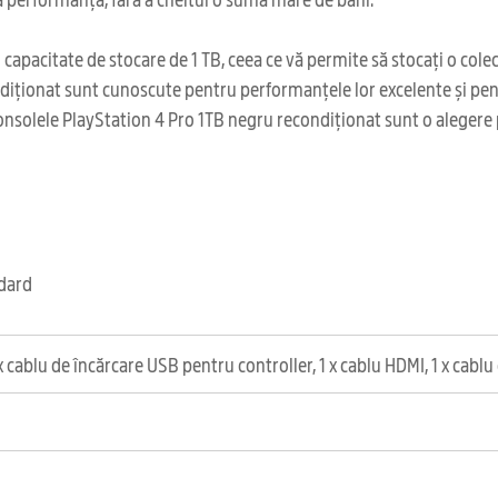
capacitate de stocare de 1 TB, ceea ce vă permite să stocați o cole
ionat sunt cunoscute pentru performanțele lor excelente și pentru 
consolele PlayStation 4 Pro 1TB negru recondiționat sunt o alegere p
ndard
x cablu de încărcare USB pentru controller, 1 x cablu HDMI, 1 x cabl