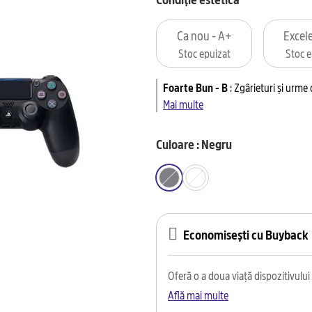
Ca nou - A+
Excele
Stoc epuizat
Stoc e
Foarte Bun - B
:
Zgârieturi și urme
Mai multe
Culoare : Negru
Economisești cu Buyback
Oferă o a doua viață dispozitivului t
Află mai multe