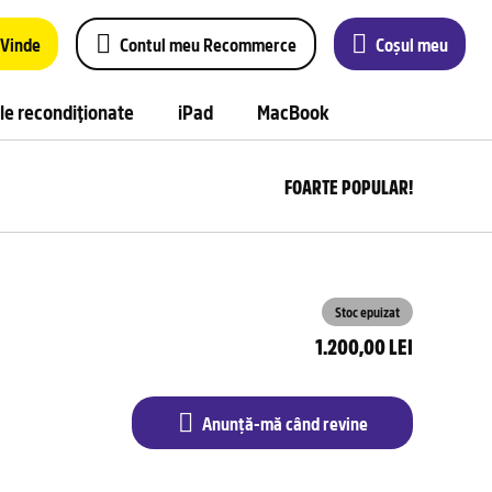
Vinde
Contul meu Recommerce
Coșul meu
le recondiționate
iPad
MacBook
FOARTE POPULAR!
Anu
m
câ
rev
Stoc epuizat
1.200,00 LEI
Anunță-mă când revine