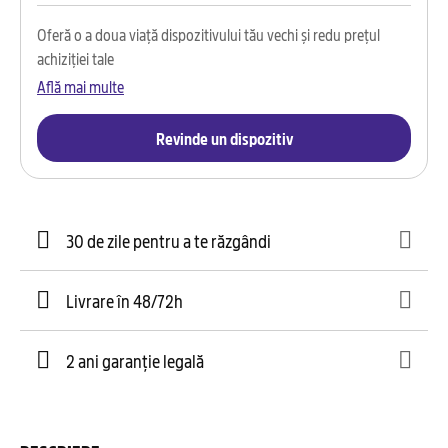
Oferă o a doua viață dispozitivului tău vechi și redu prețul
achiziției tale
Află mai multe
Revinde un dispozitiv
30 de zile pentru a te răzgândi
Livrare în 48/72h
2 ani garanție legală