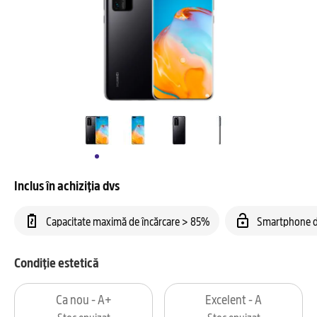
Inclus în achiziția dvs
Capacitate maximă de încărcare > 85%
Smartphone d
Condiție estetică
Ca nou - A+
Excelent - A
Stoc epuizat
Stoc epuizat