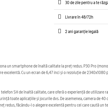
30 de zile pentru a te răz
Livrare în 48/72h
2 ani garanție legală
ona un smartphone de înaltă calitate la preț redus. P30 Pro (mono
are excelentă. Cu un ecran de 6,47 inci și o rezoluție de 2340x1080 
efon SH de înaltă calitate, care oferă o experiență de utilizare ra
urință toate aplicațiile și jocurile dvs. De asemenea, camera de 40
reț redus, făcându-l o alegere excelentă pentru cei care caută un tel