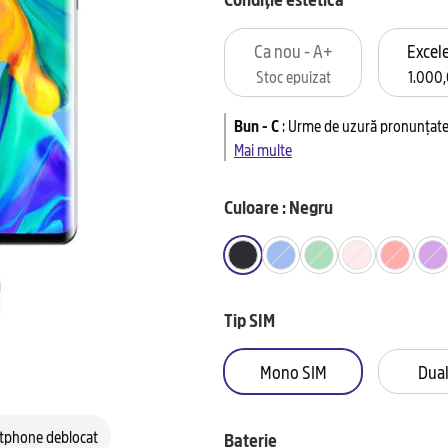
Ca nou - A+
Excele
Stoc epuizat
1.000,
Bun - C
:
Urme de uzură pronunțate 
Mai multe
Culoare : Negru
Tip SIM
Mono SIM
Dual
tphone deblocat
Baterie