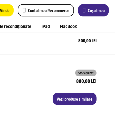
Vinde
Contul meu Recommerce
Coșul meu
le recondiționate
iPad
MacBook
800,00 LEI
Stoc epuizat
800,00 LEI
Vezi produse similare