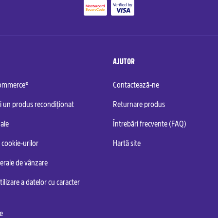
AJUTOR
commerce®
Contactează-ne
i un produs recondiționat
Returnare produs
ale
Întrebări frecvente (FAQ)
 cookie-urilor
Hartă site
nerale de vânzare
tilizare a datelor cu caracter
te