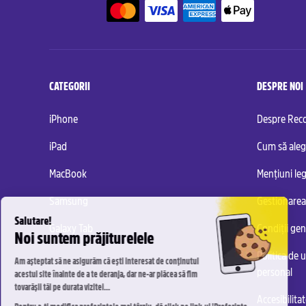
CATEGORII
DESPRE NOI
iPhone
Despre Re
iPad
Cum să aleg
MacBook
Mențiuni leg
Samsung
Gestionarea
Galaxy Tab
Condiții ge
Politica de u
personal
Accesibilita