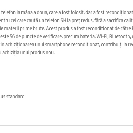
efon la mâna a doua, care a fost folosit, dar a fost recondiționat 
tru cei care caută un telefon SH la preț redus, fără a sacrifica cali
i de materii prime brute. Acest produs a fost reconditionat de căt
te 56 de puncte de verificare, precum bateria, Wi-Fi, Bluetooth, ecr
rin achiziționarea unui smartphone reconditionat, contribuiți la re
u achiziția unui produs nou.
clus standard