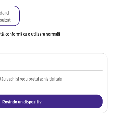
dard
puizat
tată, conformă cu o utilizare normală
ău vechi și redu prețul achiziției tale
Revinde un dispozitiv