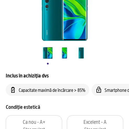
Inclus în achiziția dvs
Capacitate maximă de încărcare > 85%
Smartphone d
Condiție estetică
Ca nou - A+
Excelent - A
Stoc epuizat
Stoc epuizat