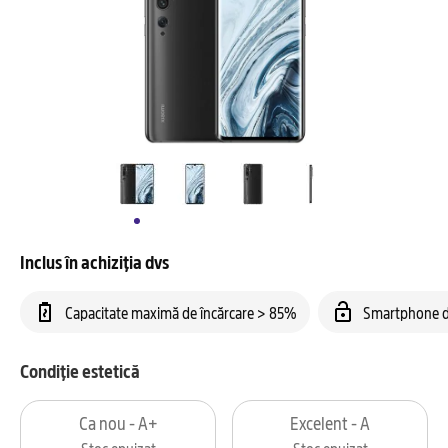
Inclus în achiziția dvs
Capacitate maximă de încărcare > 85%
Smartphone d
Condiție estetică
Ca nou - A+
Excelent - A
Stoc epuizat
Stoc epuizat