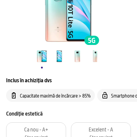
Inclus în achiziția dvs
Capacitate maximă de încărcare > 85%
Smartphone d
Condiție estetică
Ca nou - A+
Excelent - A
Stoc epuizat
Stoc epuizat