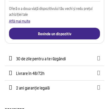
Oferă o a doua viață dispozitivului tău vechi și redu prețul
achiziției tale
Află mai multe
Revinde un dispozitiv
30 de zile pentru a te răzgândi
Livrare în 48/72h
2 ani garanție legală