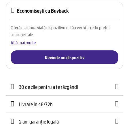
Economisești cu Buyback
Oferă o a doua viață dispozitivului tău vechi și redu prețul
achiziției tale
Află mai multe
Revinde un dispozitiv
30 de zile pentru a te răzgândi
Livrare în 48/72h
2 ani garanție legală