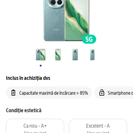
Inclus în achiziția dvs
Capacitate maximă de încărcare > 85%
Smartphone d
Condiție estetică
Ca nou - A+
Excelent - A
Stoc epuizat
Stoc epuizat