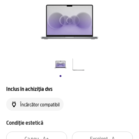
Inclus în achiziția dvs
Încărcător compatibil
Condiție estetică
Ca nou - A+
Excelent - A