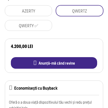
AZERTY
QWERTZ
QWERTY ✅
4.200,00 LEI
Anunță-mă când revine
Economisești cu Buyback
Oferă o a doua viață dispozitivului tău vechi și redu prețul
achiziției tale