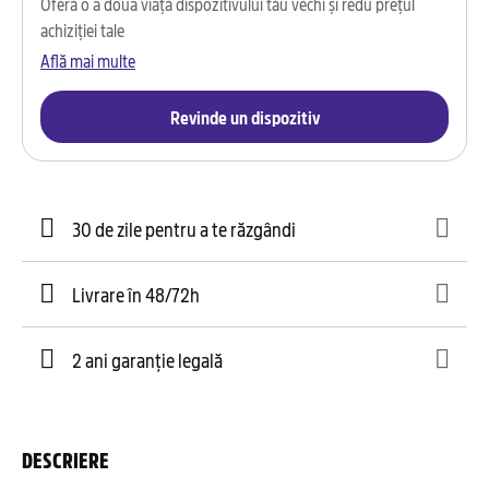
Oferă o a doua viață dispozitivului tău vechi și redu prețul
achiziției tale
Află mai multe
Revinde un dispozitiv
30 de zile pentru a te răzgândi
Livrare în 48/72h
2 ani garanție legală
DESCRIERE