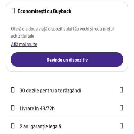
Economisești cu Buyback
Oferă o a doua viață dispozitivului tău vechi și redu prețul
achiziției tale
Află mai multe
Revinde un dispozitiv
30 de zile pentru a te răzgândi
Livrare în 48/72h
2 ani garanție legală