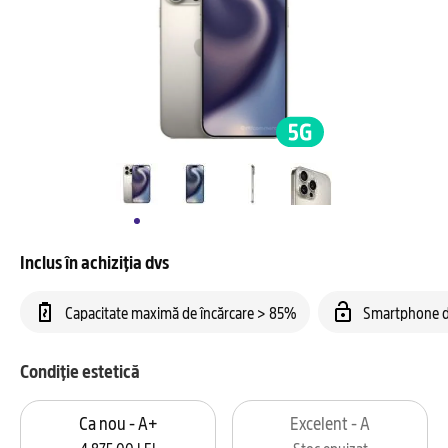
Inclus în achiziția dvs
Capacitate maximă de încărcare > 85%
Smartphone d
Condiție estetică
Ca nou - A+
Excelent - A
4.875,00 LEI
Stoc epuizat