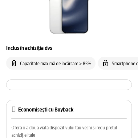
Inclus în achiziția dvs
Capacitate maximă de încărcare > 85%
Smartphone d
Economisești cu Buyback
Oferă o a doua viață dispozitivului tău vechi și redu prețul
achiziției tale