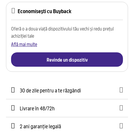
Economisești cu Buyback
Oferă o a doua viață dispozitivului tău vechi și redu prețul
achiziției tale
Află mai multe
Revinde un dispozitiv
30 de zile pentru a te răzgândi
Livrare în 48/72h
2 ani garanție legală