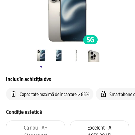
Inclus în achiziția dvs
Capacitate maximă de încărcare > 85%
Smartphone d
Condiție estetică
Ca nou - A+
Excelent - A
Stoc epuizat
4.050,00 LEI