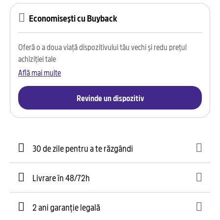
Economisești cu Buyback
Oferă o a doua viață dispozitivului tău vechi și redu prețul
achiziției tale
Află mai multe
Revinde un dispozitiv
30 de zile pentru a te răzgândi
Livrare în 48/72h
2 ani garanție legală