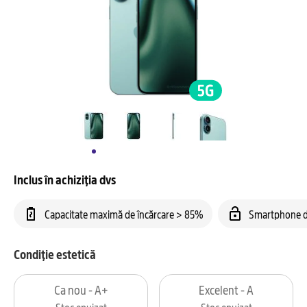
Inclus în achiziția dvs
Capacitate maximă de încărcare > 85%
Smartphone d
Condiție estetică
Ca nou - A+
Excelent - A
Stoc epuizat
Stoc epuizat