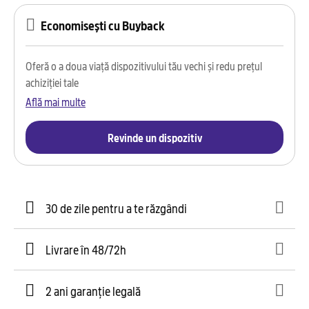
Economisești cu Buyback
Oferă o a doua viață dispozitivului tău vechi și redu prețul
achiziției tale
Află mai multe
Revinde un dispozitiv
30 de zile pentru a te răzgândi
Livrare în 48/72h
2 ani garanție legală