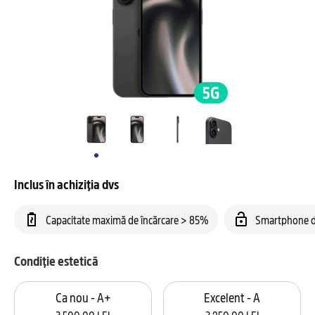
Inclus în achiziția dvs
Capacitate maximă de încărcare > 85%
Smartphone d
Condiție estetică
Ca nou - A+
Excelent - A
3.500,00 LEI
3.250,00 LEI